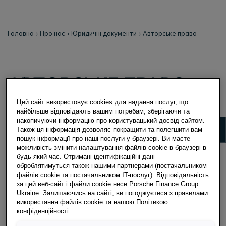
Головна
Про нас
Юридичні документи
Авторське право
АВТОРСЬКЕ ПРАВО
Цей сайт використовує cookies для надання послуг, що
Забороняється копіювати, розповсюджувати та
найбільше відповідають вашим потребам, зберігаючи та
накопичуючи інформацію про користувацький досвід сайтом.
використовувати в будь-який спосіб розташовану
Show 
Також ця інформація дозволяє покращити та полегшити вам
на зазначеному сайті інформацію та фотографії без
пошук інформації про наші послуги у браузері. Ви маєте
попередньої згоди Porsche Finance Group. Ми не
можливість змінити налаштування файлів cookie в браузері в
будь-який час. Отримані ідентифікаційні дані
несемо відповідальності за зміст сайтів, посилання
оброблятимуться також нашими партнерами (постачальником
на які розміщені на нашій сторінці.
файлів cookie та постачальником IT-послуг). Відповідальність
Вся інформація розміщена на сайті, в тому числі
за цей веб-сайт і файли cookie несе Porsche Finance Group
Ukraine. Залишаючись на сайті, ви погоджуєтеся з правилами
зображення, має лише інформативний характер, та
використання файлів cookie та нашою Політикою
може змінюватись.
конфіденційності.
Авторське право на всі матеріали, розміщені на